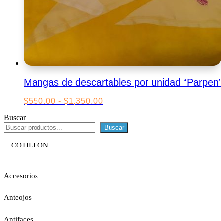
Mangas de descartables por unidad “Parpen
Rango
$
550.00
-
$
1,350.00
de
Buscar
precios:
desde
Buscar
$550.00
hasta
COTILLON
$1,350.00
Accesorios
Anteojos
Antifaces