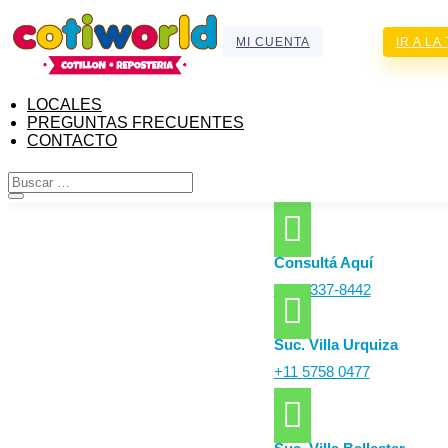
MI CUENTA
IR A LA
LOCALES
PREGUNTAS FRECUENTES
CONTACTO

Consultá Aquí
+11 3337-8442

Suc. Villa Urquiza
+11 5758 0477
