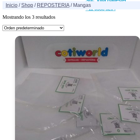
Suc. Villa Ballester
Inicio
/
Shop
/
REPOSTERIA
/ Mangas
+11 6588 3204
Mostrando los 3 resultados