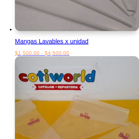
Mangas Lavables x unidad
Rango
$
1,500.00
-
$
4,500.00
de
precios:
desde
$1,500.00
hasta
$4,500.00