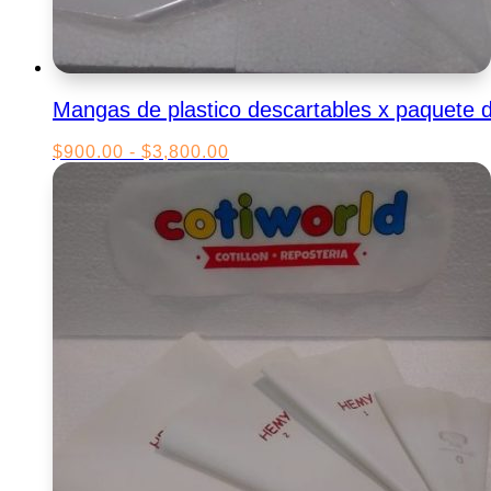
Mangas de plastico descartables x paquete 
Rango
$
900.00
-
$
3,800.00
de
precios:
desde
$900.00
hasta
$3,800.00